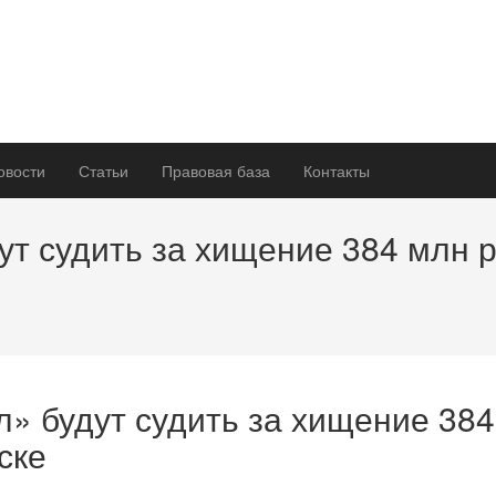
овости
Статьи
Правовая база
Контакты
т судить за хищение 384 млн р
 будут судить за хищение 384
ске