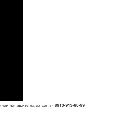
янии напишите на вотсапп -
8913-913-80-99