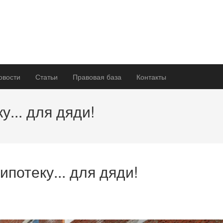
овости
Статьи
Правовая база
Контакты
у... для дяди!
ипотеку... для дяди!