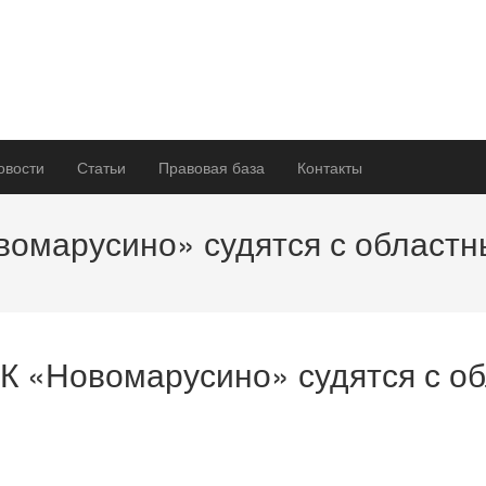
овости
Статьи
Правовая база
Контакты
омарусино» судятся с областн
 «Новомарусино» судятся с о