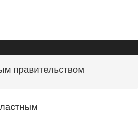
ым правительством
бластным