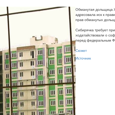
Обманутая дольщица 
адресовала иск к прав
прав обманутых дольщ
Сибирячка требует при
ходатайствовали о со
перед федеральным Ф
Сюжет
Источник