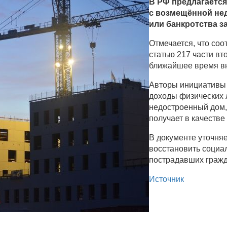
В РФ предлагаетс
с возмещённой не
или банкротства з
Отмечается, что со
статью 217 части вт
ближайшее время вн
Авторы инициативы 
доходы физических 
недостроенный дом,
получает в качеств
В документе уточняе
восстановить социа
пострадавших граж
Источник