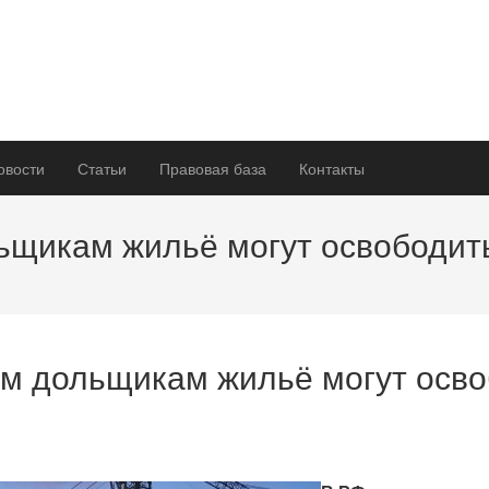
овости
Статьи
Правовая база
Контакты
щикам жильё могут освободит
 дольщикам жильё могут осво