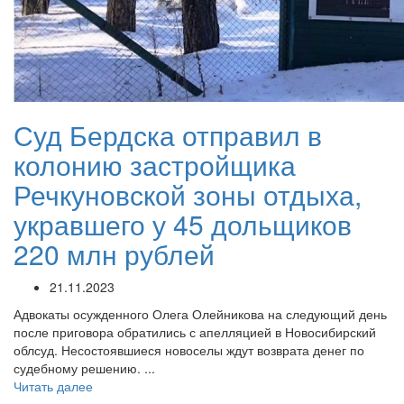
Суд Бердска отправил в
колонию застройщика
Речкуновской зоны отдыха,
укравшего у 45 дольщиков
220 млн рублей
21.11.2023
Адвокаты осужденного Олега Олейникова на следующий день
после приговора обратились с апелляцией в Новосибирский
облсуд. Несостоявшиеся новоселы ждут возврата денег по
судебному решению. ...
Читать далее