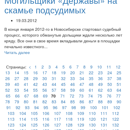
Могильщики «Державы» на
скамье подсудимых
19.03.2012
В конце января 2012-го в Новосибирске стартовал судебный
процесс, которого обманутые дольщики ждали несколько лет
кряду. Все они в свое время вкладывали деньги в площадки
печально известного...
Читать далее
Страницы:
<
1
2
3
4
5
6
7
8
9
10
11
12
13
14
15
16
17
18
19
20
21
22
23
24
25
26
27
28
29
30
31
32
33
34
35
36
37
38
39
40
41
42
43
44
45
46
47
48
49
50
51
52
53
54
55
56
57
58
59
60
61
62
63
64
65
66
67
68
69
70
71
72
73
74
75
76
77
78
79
80
81
82
83
84
85
86
87
88
89
90
91
92
93
94
95
96
97
98
99
100
101
102
103
104
105
106
107
108
109
110
111
112
113
114
115
116
117
118
119
120
121
122
123
124
125
126
127
128
129
130
131
132