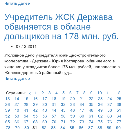
Читать далее
Учредитель ЖСК Держава
обвиняется в обмане
дольщиков на 178 млн. руб.
07.12.2011
Уголовное дело учредителя жилищно-строительного
кооператива «Держава» Юрия Котлярова, обвиняемого в
хищении у вкладчиков более 178 млн рублей, направлено в
Железнодорожный районный суд...
Читать далее
Страницы:
<
1
2
3
4
5
6
7
8
9
10
11
12
13
14
15
16
17
18
19
20
21
22
23
24
25
26
27
28
29
30
31
32
33
34
35
36
37
38
39
40
41
42
43
44
45
46
47
48
49
50
51
52
53
54
55
56
57
58
59
60
61
62
63
64
65
66
67
68
69
70
71
72
73
74
75
76
77
78
79
80
81
82
83
84
85
86
87
88
89
90