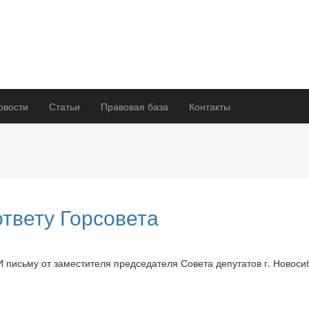
овости
Статьи
Правовая база
Контакты
ответу Горсовета
И письму от заместителя председателя Совета депутатов г. Ново