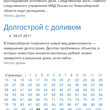
расследования уголовного дела, Следственная часть Главного
следственного управления МВД России по Новосибирской
области ищет дольщиков,...
Читать далее
Долгострой с доливом
29.07.2011
В Новосибирске появляется новый вид девелопмента —
завершение долгостроев. Десятки проблемных объектов, в
которых инвесторы вложили миллионы рублей, можно
превратить в реальные дома, если найти...
Читать далее
Страницы:
<
1
2
3
4
5
6
7
8
9
10
11
12
13
14
15
16
17
18
19
20
21
22
23
24
25
26
27
28
29
30
31
32
33
34
35
36
37
38
39
40
41
42
43
44
45
46
47
48
49
50
51
52
53
54
55
56
57
58
59
60
61
62
63
64
65
66
67
68
69
70
71
72
73
74
75
76
77
78
79
80
81
82
83
84
85
86
87
88
89
90
91
92
93
94
95
96
97
98
99
100
101
102